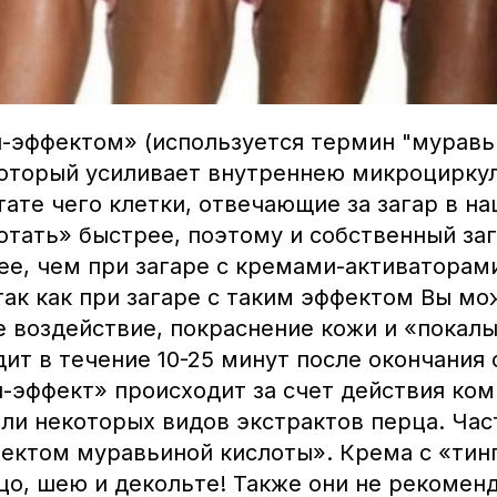
л-эффектом» (используется термин "муравь
 который усиливает внутреннею микроцирку
тате чего клетки, отвечающие за загар в н
отать» быстрее, поэтому и собственный заг
ее, чем при загаре с кремами-активаторами
так как при загаре с таким эффектом Вы м
 воздействие, покраснение кожи и «покалы
ит в течение 10-25 минут после окончания 
л-эффект» происходит за счет действия ко
ли некоторых видов экстрактов перца. Час
ектом муравьиной кислоты». Крема с «тин
цо, шею и декольте! Также они не рекомен