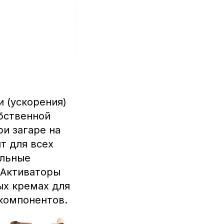
и (ускорения)
обственной
ри загаре на
т для всех
ильные
 Активаторы
ых кремах для
 компонентов.