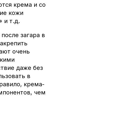
тся крема и со
ие кожи
 и т.д.
после загара в
закрепить
ают очень
гкими
твие даже без
льзовать в
равило, крема-
мпонентов, чем