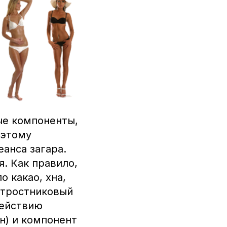
ые компоненты,
оэтому
анса загара.
. Как правило,
 какао, хна,
, тростниковый
действию
н) и компонент