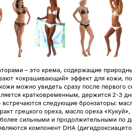
аторами – это крема, содержащие природн
вают «окрашивающий» эффект для кожи, п
ожи можно увидеть сразу после первого се
ляется кратковременным, держится 2-3 дня
 встречаются следующие бронзаторы: масло
ракт грецкого ореха, масло ореха «Кукуй»
аиболее сильными и продолжительными по 
являются компонент DHA (дигидроксиацето