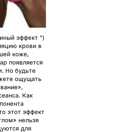
иный эффект ")
ляцию крови в
ашей коже,
ар появляется
. Но будьте
ожете ощущать
вание»,
сеанса. Как
мпонента
то этот эффект
глом» нельзя
дуются для