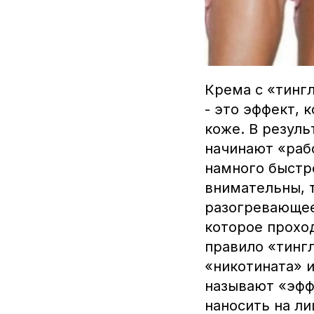
Крема с «тинг
- это эффект,
коже. В резуль
начинают «раб
намного быстр
внимательны, 
разогревающее
которое проход
правило «тинг
«никотината» и
называют «эфф
наносить на ли