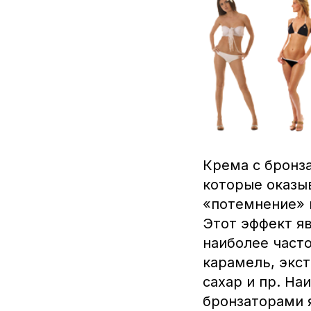
Крема с бронз
которые оказы
«потемнение» к
Этот эффект яв
наиболее часто
карамель, экст
сахар и пр. Н
бронзаторами 