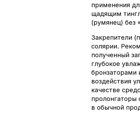
применения дл
щадящим тингл
(румянец) без 
Закрепители (
солярии. Реко
полученный за
глубокое увла
бронзаторами 
воздействия у
качестве средс
пролонгаторы 
в обычной прод