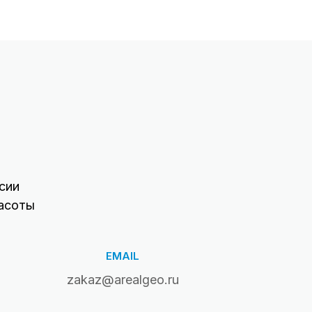
сии
асоты
EMAIL
zakaz@arealgeo.ru