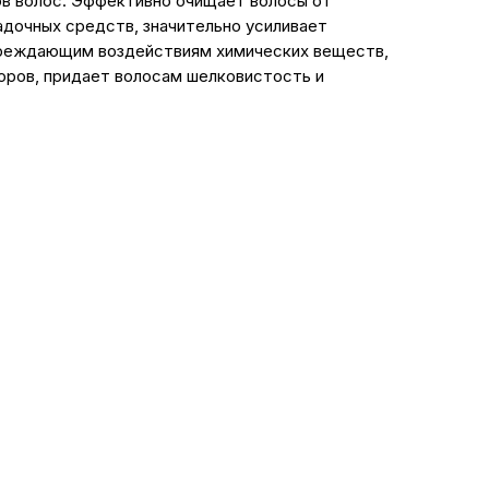
ов волос. Эффективно очищает волосы от
ладочных средств, значительно усиливает
вреждающим воздействиям химических веществ,
оров, придает волосам шелковистость и