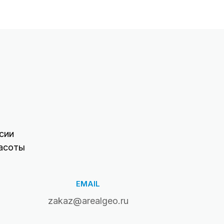
сии
асоты
EMAIL
zakaz@arealgeo.ru