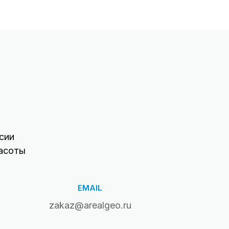
сии
асоты
EMAIL
zakaz@arealgeo.ru