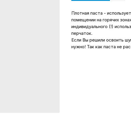
Плотная паста - используе
помещении на горячих зонах
индивидуального (!) исполь
перчаток.
Если Вы решили освоить шуг
нужно! Так как паста не ра