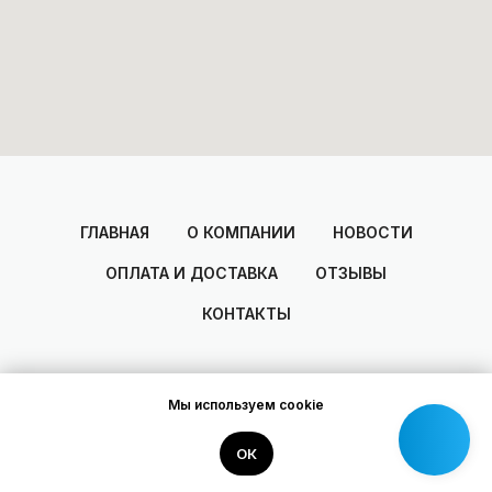
ГЛАВНАЯ
О КОМПАНИИ
НОВОСТИ
ОПЛАТА И ДОСТАВКА
ОТЗЫВЫ
КОНТАКТЫ
Мы используем cookie
2014-2025
© Areal
Разработано Dmitry Zakharov
ОК