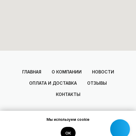
ГЛАВНАЯ
О КОМПАНИИ
НОВОСТИ
ОПЛАТА И ДОСТАВКА
ОТЗЫВЫ
КОНТАКТЫ
Мы используем cookie
2014-2025
© Areal
Разработано Dmitry Zakharov
ОК