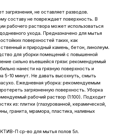
т загрязнения, не оставляет разводов.
му составу не повреждает поверхность. В
ции рабочего раствора может использоваться
ждодневного ухода. Предназначено для мытья
достойких поверхностей таких, как
сственный и природный камень, бетон, линолеум.
ство для уборки помещений с повышенной
ление сильно въевшейся грязи: рекомендуемый
 обильно нанести на грязную поверхность и
а 5-10 минут. Не давать высохнуть, смыть
насухо. Ежедневная уборка: рекомендуемым
 протереть загрязненную поверхность. Уборка
мендуемый рабочий раствор (1:100). Подходит
стях из: плитки (глазурованной, керамической,
ины, гранита, мрамора, пластика, наливных
АКТИВ-П ср-во для мытья полов 5л.