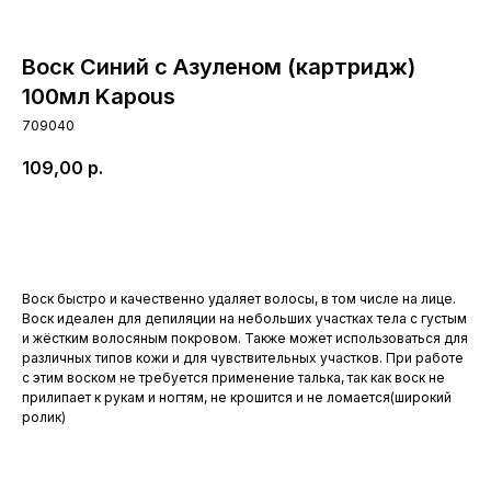
Воск Синий с Азуленом (картридж)
100мл Kapous
709040
109,00
р.
Купить
Воск быстро и качественно удаляет волосы, в том числе на лице.
Воск идеален для депиляции на небольших участках тела с густым
и жёстким волосяным покровом. Также может использоваться для
различных типов кожи и для чувствительных участков. При работе
с этим воском не требуется применение талька, так как воск не
прилипает к рукам и ногтям, не крошится и не ломается(широкий
ролик)