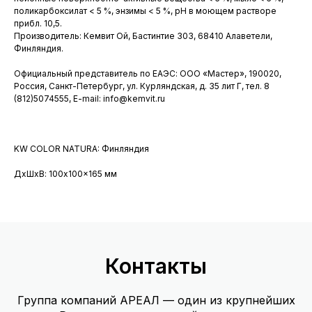
поликарбоксилат < 5 %, энзимы < 5 %, рН в моющем растворе
прибл. 10,5.
Производитель: Кемвит Ой, Бастинтие 303, 68410 Алаветели,
Финляндия.
Официальный представитель по ЕАЭС: ООО «Мастер», 190020,
Россия, Санкт-Петербург, ул. Курляндская, д. 35 лит Г, тел. 8
(812)5074555, E-mail: info@kemvit.ru
KW COLOR NATURA: Финляндия
ДxШxВ: 100x100x165 мм
Контакты
Группа компаний АРЕАЛ — один из крупнейших