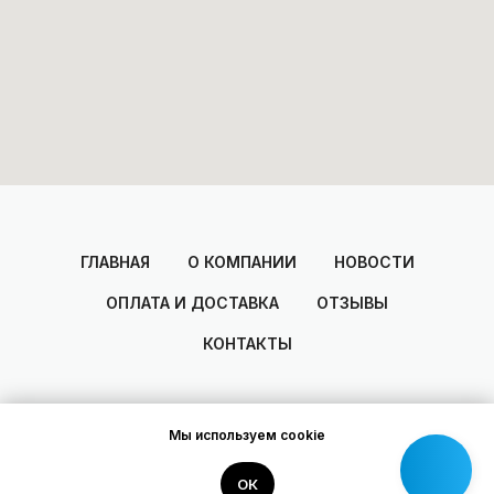
ГЛАВНАЯ
О КОМПАНИИ
НОВОСТИ
ОПЛАТА И ДОСТАВКА
ОТЗЫВЫ
КОНТАКТЫ
Мы используем cookie
2014-2025
© Areal
Разработано Dmitry Zakharov
ОК