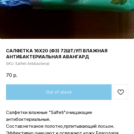
САЛФЕТКА 16Х20 (Ф3) 72ШТ/УП ВЛАЖНАЯ
АНТИБАКТЕРИАЛЬНАЯ АВАНГАРД
SKU:
Salfeti Antibacterial
70
р.
Out of stock
Салфетки влажные "Salfeti"очищающие
антибоктериальные.
Состав:нетканое полотно,прпитывающий лосьон.
Эффективно очищают и освежают кожу.Благодаря