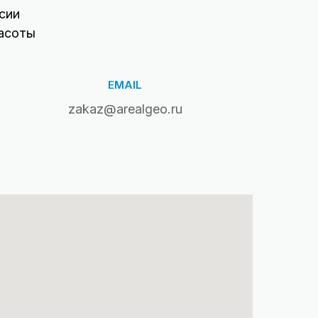
сии
асоты
EMAIL
zakaz@arealgeo.ru