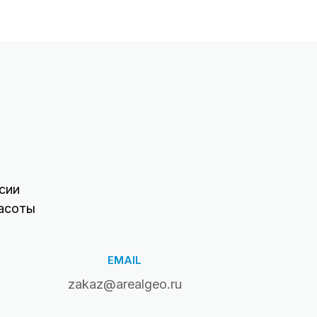
сии
асоты
EMAIL
zakaz@arealgeo.ru