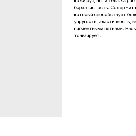
кожи рук, ног и тела. Скра
бархатистость. Cодержит в
который способствует бол
упругость, эластичность, 
пигментными пятнами. Нас
тонизирует.