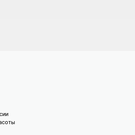
сии
асоты