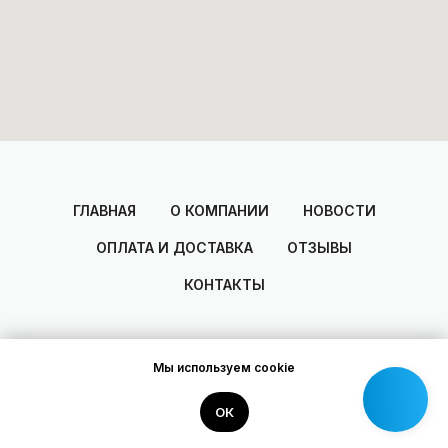
ГЛАВНАЯ
О КОМПАНИИ
НОВОСТИ
ОПЛАТА И ДОСТАВКА
ОТЗЫВЫ
КОНТАКТЫ
Мы используем cookie
2014-2025
© Areal
Разработано Dmitry Zakharov
ОК