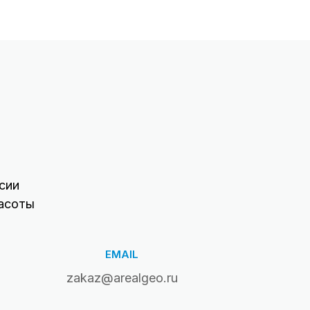
сии
асоты
EMAIL
zakaz@arealgeo.ru