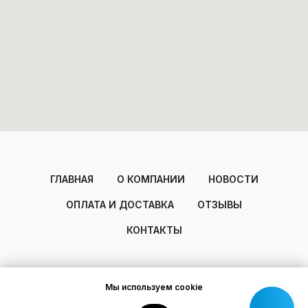
ГЛАВНАЯ
О КОМПАНИИ
НОВОСТИ
ОПЛАТА И ДОСТАВКА
ОТЗЫВЫ
КОНТАКТЫ
Мы используем cookie
2014-2025
© Areal
Разработано Dmitry Zakharov