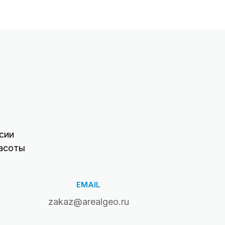
сии
асоты
EMAIL
zakaz@arealgeo.ru