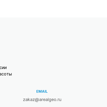
сии
асоты
EMAIL
zakaz@arealgeo.ru