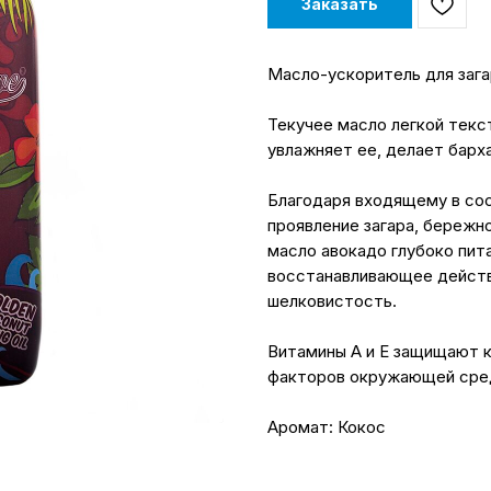
Заказать
Масло-ускоритель для заг
Текучее масло легкой текс
увлажняет ее, делает барха
Благодаря входящему в сос
проявление загара, бережно
масло авокадо глубоко пит
восстанавливающее действ
шелковистость.
Витамины А и Е защищают к
факторов окружающей сре
Аромат: Кокос