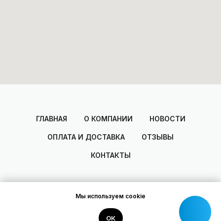
ГЛАВНАЯ
О КОМПАНИИ
НОВОСТИ
ОПЛАТА И ДОСТАВКА
ОТЗЫВЫ
КОНТАКТЫ
Мы используем cookie
2014-2025
© Areal
Разработано Dmitry Zakharov
ОК