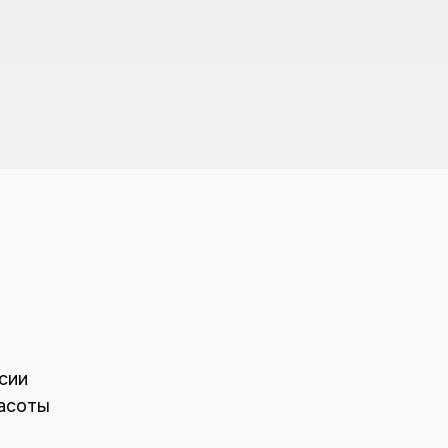
сии
асоты